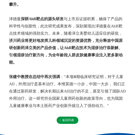
攀升。
泽德曼
深耕AhR靶点的源头研发
与上市后证据积累，确保了产品的
科学性与创新性，此次研究成果发布，深刻展现出泽德曼在AhR靶
点技术领域的强劲实力。未来，随着泽立美婴幼儿适应症的获批，
济川药业将更好地发挥儿科领域沉淀的资源优势，充分释放中国原
研创新药泽立美的产品价值，让AhR靶点技术为湿疹治疗添新解、
引领湿疹治疗新方向，为全年龄段人群皮肤健康事业注入更多新动
能。
张建中教授在总结中再次强调
：“本项Ⅲ期临床研究证明，对于儿童
AD，外用治疗是基本治疗。本维莫德一小步，中国一大步， 我们正
在通过新药研发，解决长期以来AD治疗的不足，甚至引领了国际AD
外用治疗。这一研究符合国家儿童用药创新的政策导向，也为我国
儿童健康事业与本土医药产业创新升级注入了强劲动力。”
返回列表