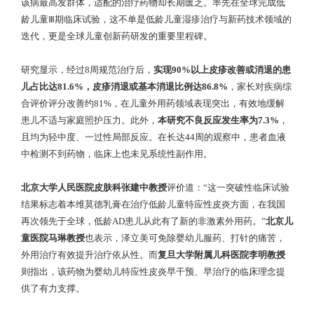
该病最高发群体，适配的治疗药物却长期匮乏。率先在全球完成低
龄儿童Ⅲ期临床试验，这不单是低龄儿童湿疹治疗与新药技术领域的
迭代，更是全球儿童创新药研发的重要里程碑。
研究显示，经过8周规范治疗后，
实现90%以上皮疹改善或消退的患
儿占比达81.6%，皮疹消退或基本消退比例达86.8%
，家长对疾病综
合评价评分改善约81%，在儿童外用药领域表现突出，有效地缓解
患儿不适与家庭照护压力。此外，
本研究不良反应发生率为7.3%
，
且均为轻中度、一过性局部反应。在长达44周的观察中，患者血液
中检测不到药物，临床上也未见系统性副作用。
北京大学人民医院皮肤科张建中教授
评价道：“这一突破性临床试验
结果标志着本维莫德乳膏在治疗低龄儿童特应性皮炎方面，在我国
再次领先于全球，低龄AD患儿从此有了新的非激素外用药。”
北京儿
童医院马琳教授
也表示，泽立美可免除婴幼儿服药、打针的痛苦，
外用治疗有效提升治疗依从性。而
复旦大学附属儿科医院李明教授
则指出，该药物为婴幼儿特应性皮炎早干预、早治疗的临床理念提
供了有力支撑。