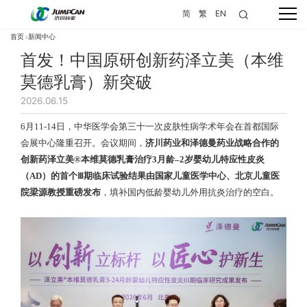
简
繁
EN
首页
新闻中心
首发！中国原研创新药泽立美（本维
莫德乳膏）新突破
2026.06.15
6月11-14日，中华医学会第三十一次皮肤性病学术年会在首都国际
会展中心隆重召开。会议期间，
济川药业和泽德曼药业战略合作的
创新药泽立美®本维莫德乳膏治疗3月龄–2岁婴幼儿特应性皮炎
（AD）的首个Ⅲ期临床试验结果由国家儿童医学中心、北京儿童医
院梁源教授重磅发布
，填补国内低龄婴幼儿外用抗炎治疗的空白。