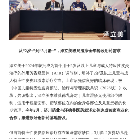
从“2岁+”到“3月龄+”，泽立美破局湿疹全年龄段用药需求
泽立美于2024年获批成为首个用于2岁及以上儿童与成人特应性皮炎
治疗的外用芳香烃受体（AhR）调节剂，填补了2岁及以上儿童与成
人特应性皮炎非激素治疗空白。上市后凭借良好的临床表现，被
《中国儿童特应性皮炎预防、治疗与管理实践共识（2026版）》收
录，共识指出，泽立美本维莫德乳膏对于儿童湿疹无使用部位限
制，适用于包括面部、褶皱部位在内的全身各部位及儿童患者的长
期管理。
今年2月，济川药业与泽德曼医药就泽立美达成独家商业化
合作，推进原研创新药落地普及。
但当前特应性皮炎临床诊疗存在显著需求缺口，3月龄-2岁婴幼儿是