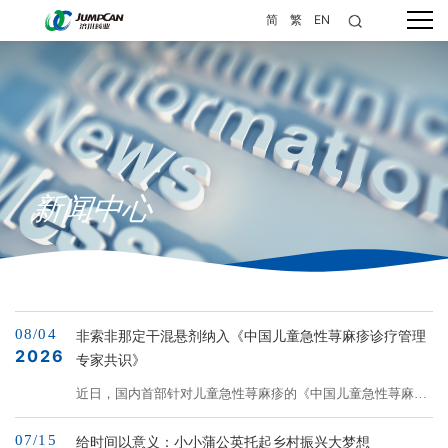
简
繁
EN
新闻中心
08/04
非索非那定干混悬剂纳入《中国儿童急性荨麻疹诊疗管理
2026
专家共识》
近日，国内首部针对儿童急性荨麻疹的《中国儿童急性荨麻疹
诊疗管理专家共识（2026年版）》（下文简称“共识”）正式发
07/15
布。新一代抗组胺药非索非那定干混悬剂被共识收录，为临床
给时间以意义：小小蒲公英托起乡村振兴大梦想