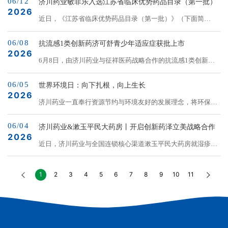
06/12
略合作的创新药泽立美®本维莫德乳膏治疗3月龄–2岁婴幼儿特
济川药业敏菲乐入选江苏省临床优势药品目录（第一批）
临床应用验证，疗效确切。获批院内制剂批号后，以“柔肝颗
2026
应性皮炎（AD）的首个Ⅲ期临床试验结果由国家儿童医学中
近日，《江苏省临床优势药品目录（第一批）》（下面简
粒&rd...
心、北京儿童医院梁源教授重磅发布，填补国内低龄婴幼儿外
称“目录”）公示，济川药业产品敏菲乐盐酸非索非那定干混悬
用抗炎治疗的空白。从“2岁+”到“3月龄+”，泽立美破局湿疹全
06/08
剂成功入选，这一结果，充分肯定了产品的临床价值与应用前
抗流感1类创新药济可舒青少年适应症获批上市
年龄段用药需求&n...
2026
景。该目录由江苏省工业和信息化厅、江苏省科学技术厅、江
6月8日，由济川药业与征祥医药战略合作的抗流感1类创新药
苏省卫生健康委员会、江苏省医疗保障局、江苏省药品监督管
济可舒（通用名：玛硒洛沙韦片）青少年适应症获得国家药品
理局五部门联合组织评选，聚焦2021年3月后获批、具备技术
06/05
监督管理局正式批准上市，标志着这款抗流感创新药的适用人
世界环境日：向下扎根，向上生长
先进性与临床应用价值的优质药品，旨在打通优质药品的入院
2026
群进一步扩大、市场竞争力进一步增强，为青少年流感治疗带
济川药业一直奉行资源节约与环境友好的发展理念，将环保管
通道，加速创新成果转化，最终惠及广大...
来了全新用药选择。作为我国自主研发、拥有全球自主知识产
理与安全生产、质量管理并列为企业“生命线”，将环保理念融
权的新一代靶向流感病毒RNA聚合酶PA抑制剂，济可舒采
06/04
入每个工作环节，为每一粒药物注入可持续发展的基因。我们
济川药业&漱玉平民大药房丨开启创新药泽立美战略合作
用“单次口服、全程有效”的给药方案，为抗击流感提供“一剂可
2026
相信，守护绿水青山就是守护生命健康。
近日，济川药业与全国连锁核心渠道漱玉平民大药房就湿疹创
舒”...
新药泽立美（本维莫德乳膏）达成战略合作。这款中美日三国
同步批准的非激素新药，为2岁及以上儿童与成人轻中度特应
1
2
3
4
5
6
7
8
9
10
11
性皮炎（湿疹）患者带来了全新治疗选择。湿疹治疗困局：激
素依赖与反复发作特应性皮炎（湿疹）是一种常见的慢性、复
发性、炎症性皮肤病，以剧烈瘙痒和皮肤干燥、红斑、渗出为
主要表现。严重影响患者尤其是患儿及家庭的生活质量。长期