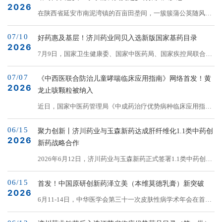
2026
0~18岁急性荨麻疹患者诊疗提供用药指导和参考。共识由中国
在陕西省延安市南泥湾镇的百亩田垄间，一簇簇蒲公英随风摇
妇幼保健协会儿童变态反应专业委员会牵头，集结国内儿童皮
曳，满眼绿色的背后，是济川药业为破解中药原料难题、助力
肤科、儿科、急诊科、免疫学、药剂学等50位跨领域专家充分
07/10
乡村振兴的长远布局。从土地流转到种植培训，从稳定收入到
好药惠及基层！济川药业同贝入选新版国家基药目录
研讨形成，且已在国际实践指南注册与透明化平台完成注册，
2026
生态保护，这种不起眼的草本植物摇身成为农户“家门口致
7月9日，国家卫生健康委、国家中医药局、国家疾控局联合发
是国内首个针对儿童急性荨麻疹的系统性循证诊疗参考文...
富”的新希望。从“保本田”到“致富田”南泥湾镇地处黄土高原丘
布《国家基本药物目录（2026版）》（下文简称“国家基药目
陵沟壑区，过去农民主要种植玉米和荞麦，但收益微薄。金庄
07/07
录”），将从9月1日起正式实施。济川药业旗下独家产品小儿
《中西医联合防治儿童哮喘临床应用指南》网络首发！黄
村的李世军至今记...
2026
豉翘清热颗粒（同贝）成功纳入新版国家基本药物目录。此次
龙止咳颗粒被纳入
入选，是企业产品惠及患者、提升用药可及性的重要体现。本
近日，国家中医药管理局《中成药治疗优势病种临床应用指
次国家基药目录调整，在于强化临床必需与创新价值的双重导
南》标准化项目成果——《中西医联合防治儿童哮喘临床应用
向。国家基本药物遴选和调整按照“突出基本、防治必需、保
06/15
指南》（以下简称指南）网络首发，济川药业旗下东科制药黄
聚力创新丨济川药业与玉森新药达成肝纤维化1.1类中药创
障供应、优先使...
2026
龙止咳颗粒被纳入指南推荐用药，为咳嗽变异性哮喘轻症患儿
新药战略合作
提供规范化中医药诊疗选择，丰富儿童咳喘中西医协同治疗路
2026年6月12日，济川药业与玉森新药正式签署1.1类中药创新
径。儿童哮喘是儿童期最常见的慢性呼吸道疾病，病情反复、
药巴芪柔肝颗粒合作协议。此次合作标志着双方在中药现代化
迁延，严重影响患儿身心健康和生活质量，并给家庭带来沉重
06/15
及肝病治疗领域的战略协同迈入新阶段，亦彰显了两家企业在
首发！中国原研创新药泽立美（本维莫德乳膏）新突破
负担。中医药则凭借其在&ld...
2026
高价值中药创新药研发与产业化进程中携手共进、共创价值的
6月11-14日，中华医学会第三十一次皮肤性病学术年会在首都
决心。古方新用，守正创新巴芪柔肝颗粒源于上海市名中医高
国际会展中心隆重召开。会议期间，济川药业和泽德曼药业战
月求教授临床经验方，经上海中医药大学附属曙光医院十余年