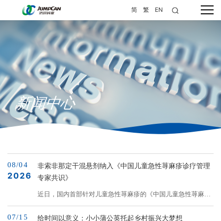
简
繁
EN
新闻中心
08/04
非索非那定干混悬剂纳入《中国儿童急性荨麻疹诊疗管理
2026
专家共识》
近日，国内首部针对儿童急性荨麻疹的《中国儿童急性荨麻疹
诊疗管理专家共识（2026年版）》（下文简称“共识”）正式发
07/15
布。新一代抗组胺药非索非那定干混悬剂被共识收录，为临床
给时间以意义：小小蒲公英托起乡村振兴大梦想