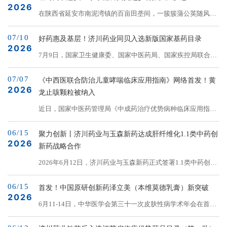
2026
0~18岁急性荨麻疹患者诊疗提供用药指导和参考。共识由中国
在陕西省延安市南泥湾镇的百亩田垄间，一簇簇蒲公英随风摇
妇幼保健协会儿童变态反应专业委员会牵头，集结国内儿童皮
曳，满眼绿色的背后，是济川药业为破解中药原料难题、助力
肤科、儿科、急诊科、免疫学、药剂学等50位跨领域专家充分
07/10
乡村振兴的长远布局。从土地流转到种植培训，从稳定收入到
好药惠及基层！济川药业同贝入选新版国家基药目录
研讨形成，且已在国际实践指南注册与透明化平台完成注册，
2026
生态保护，这种不起眼的草本植物摇身成为农户“家门口致
7月9日，国家卫生健康委、国家中医药局、国家疾控局联合发
是国内首个针对儿童急性荨麻疹的系统性循证诊疗参考文...
富”的新希望。从“保本田”到“致富田”南泥湾镇地处黄土高原丘
布《国家基本药物目录（2026版）》（下文简称“国家基药目
陵沟壑区，过去农民主要种植玉米和荞麦，但收益微薄。金庄
07/07
录”），将从9月1日起正式实施。济川药业旗下独家产品小儿
《中西医联合防治儿童哮喘临床应用指南》网络首发！黄
村的李世军至今记...
2026
豉翘清热颗粒（同贝）成功纳入新版国家基本药物目录。此次
龙止咳颗粒被纳入
入选，是企业产品惠及患者、提升用药可及性的重要体现。本
近日，国家中医药管理局《中成药治疗优势病种临床应用指
次国家基药目录调整，在于强化临床必需与创新价值的双重导
南》标准化项目成果——《中西医联合防治儿童哮喘临床应用
向。国家基本药物遴选和调整按照“突出基本、防治必需、保
06/15
指南》（以下简称指南）网络首发，济川药业旗下东科制药黄
聚力创新丨济川药业与玉森新药达成肝纤维化1.1类中药创
障供应、优先使...
2026
龙止咳颗粒被纳入指南推荐用药，为咳嗽变异性哮喘轻症患儿
新药战略合作
提供规范化中医药诊疗选择，丰富儿童咳喘中西医协同治疗路
2026年6月12日，济川药业与玉森新药正式签署1.1类中药创新
径。儿童哮喘是儿童期最常见的慢性呼吸道疾病，病情反复、
药巴芪柔肝颗粒合作协议。此次合作标志着双方在中药现代化
迁延，严重影响患儿身心健康和生活质量，并给家庭带来沉重
06/15
及肝病治疗领域的战略协同迈入新阶段，亦彰显了两家企业在
首发！中国原研创新药泽立美（本维莫德乳膏）新突破
负担。中医药则凭借其在&ld...
2026
高价值中药创新药研发与产业化进程中携手共进、共创价值的
6月11-14日，中华医学会第三十一次皮肤性病学术年会在首都
决心。古方新用，守正创新巴芪柔肝颗粒源于上海市名中医高
国际会展中心隆重召开。会议期间，济川药业和泽德曼药业战
月求教授临床经验方，经上海中医药大学附属曙光医院十余年