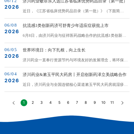
06/12
略合作的创新药泽立美®本维莫德乳膏治疗3月龄–2岁婴幼儿特
济川药业敏菲乐入选江苏省临床优势药品目录（第一批）
临床应用验证，疗效确切。获批院内制剂批号后，以“柔肝颗
2026
应性皮炎（AD）的首个Ⅲ期临床试验结果由国家儿童医学中
近日，《江苏省临床优势药品目录（第一批）》（下面简
粒&rd...
心、北京儿童医院梁源教授重磅发布，填补国内低龄婴幼儿外
称“目录”）公示，济川药业产品敏菲乐盐酸非索非那定干混悬
用抗炎治疗的空白。从“2岁+”到“3月龄+”，泽立美破局湿疹全
06/08
剂成功入选，这一结果，充分肯定了产品的临床价值与应用前
抗流感1类创新药济可舒青少年适应症获批上市
年龄段用药需求&n...
2026
景。该目录由江苏省工业和信息化厅、江苏省科学技术厅、江
6月8日，由济川药业与征祥医药战略合作的抗流感1类创新药
苏省卫生健康委员会、江苏省医疗保障局、江苏省药品监督管
济可舒（通用名：玛硒洛沙韦片）青少年适应症获得国家药品
理局五部门联合组织评选，聚焦2021年3月后获批、具备技术
06/05
监督管理局正式批准上市，标志着这款抗流感创新药的适用人
世界环境日：向下扎根，向上生长
先进性与临床应用价值的优质药品，旨在打通优质药品的入院
2026
群进一步扩大、市场竞争力进一步增强，为青少年流感治疗带
济川药业一直奉行资源节约与环境友好的发展理念，将环保管
通道，加速创新成果转化，最终惠及广大...
来了全新用药选择。作为我国自主研发、拥有全球自主知识产
理与安全生产、质量管理并列为企业“生命线”，将环保理念融
权的新一代靶向流感病毒RNA聚合酶PA抑制剂，济可舒采
06/04
入每个工作环节，为每一粒药物注入可持续发展的基因。我们
济川药业&漱玉平民大药房丨开启创新药泽立美战略合作
用“单次口服、全程有效”的给药方案，为抗击流感提供“一剂可
2026
相信，守护绿水青山就是守护生命健康。
近日，济川药业与全国连锁核心渠道漱玉平民大药房就湿疹创
舒”...
新药泽立美（本维莫德乳膏）达成战略合作。这款中美日三国
同步批准的非激素新药，为2岁及以上儿童与成人轻中度特应
1
2
3
4
5
6
7
8
9
10
11
性皮炎（湿疹）患者带来了全新治疗选择。湿疹治疗困局：激
素依赖与反复发作特应性皮炎（湿疹）是一种常见的慢性、复
发性、炎症性皮肤病，以剧烈瘙痒和皮肤干燥、红斑、渗出为
主要表现。严重影响患者尤其是患儿及家庭的生活质量。长期