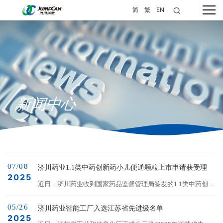
简
繁
EN
新闻中心
07/08
济川药业1.1类中药创新药小儿便通颗粒上市申请获受理
2025
近日，济川药业收到国家药品监督管理局签发的1.1类中药创新
药小儿便通颗粒申报上市许可的《受理通知书》。小儿便通颗
05/26
粒来源于名医验方，具有健脾和胃、行气导滞的功效，用于小
济川药业智能工厂入选江苏省先进级名单
2025
儿便秘，中医辨证属食积证者。根据公开信息，中国境内（不