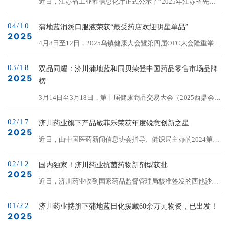
近日，江苏省工业和信息化厅正式公示了“2025年江苏省先进
包括港澳台地区）暂无与其处方一致的药品上市或注册申报信
级智能工厂”名单。济川药业集团有限公司凭借“基于全生命周
息。该产品有望成为《小儿便秘中药新药临床研发技术指导原
04/10
期可靠追溯的中药口服液智能工厂”项目成功入选。这一荣誉
蒲地蓝消炎口服液荣获“最受药店欢迎明星单品”
则（试行）》（2024年）发布后的首个用于小儿便秘的中药
2025
标志着济川药业在智能制造场景建设领域的卓越实践，展现了
4月8日至12日，2025乌镇健康大会暨第四届OTC大会隆重举
1.1类儿童专用药。&n...
公司通过前沿技术推动中药产业现代化升级的示范作用。在中
行，大会期间颁发行业多项权威荣誉，蒲地蓝消炎口服液凭借
药口服液的全流程生产中，济川药业深度融入智能技术，彰显
03/18
良好的产品品质与广泛的市场认可度，荣获“西湖奖·最受药店
双品同耀：济川蒲地蓝和同贝荣登中国药品零售市场品牌
出对智能制造场景建设的高度重视。在仓储...
2025
欢迎的明星单品”，彰显了蒲地蓝消炎口服液在零售终端及医
榜
疗领域的价值。大会围绕医药创新、数智化转型、中医药发
3月14日至3月18日，第十届健康商品交易大会（2025西鼎会）
展、跨界创新等开展多场专业且具特色的论坛，汇聚了健康领
在浙江湖州隆重召开。本次大会汇聚了数万名行业人士，共同
域的院士专家、企业领袖、行业精英等数万人。作为国内医药
02/17
见证了多个权威奖项的揭晓。其中，蒲地蓝消炎口服液、小儿
济川药业旗下产品敏菲乐荣获年度锐意创新之星
零售领域最具影响力的...
2025
豉翘清热颗粒（同贝）双双荣登“2024-2025年度中国药品零售
近日，由中国医药新闻信息协会指导、健识局主办的2024第五
市场畅销品牌”，产品在零售市场的品牌力再次提升。第十届
届论健·年度星榜发布。济川药业获批的国内首个盐酸非索非那
健康商品交易大会秉承“让优质健康商品普惠大众“使命，致力
02/12
定干混悬剂（敏菲乐）荣登年度锐意创新之星榜单，创新价值
国内独家！济川药业抗菌药物新剂型获批
于打造中国健康产业规模...
2025
赢得高度认可。年度锐意创新之星从2024年度创新研发的医药
近日，济川药业收到国家药品监督管理局核准签发的西他沙星
及医疗器械产品中遴选，上榜产品需在同类产品中实现实质性
颗粒《药品注册证书》。截至目前，西他沙星颗粒为济川药业
突破，在提升用户体验、保障患者生命安全方面取得显著进
01/22
获批的国内首仿、独家剂型产品，将为广大患者提供新的治疗
济川药业携旗下蒲地蓝日化援藏60余万元物资，已出发！
展。济川药业获批的盐酸非索非那定干混悬剂（敏菲乐）有
2025
选择。西他沙星是第四代喹诺酮新药，通过抑制细菌DNA-促旋
15mg和30mg...