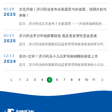
酶和拓扑异构酶IV的活性发挥杀菌作用，对需氧性或厌氧性的
革兰氏阳性菌及革兰氏阴性菌、非典型细菌具有广泛的抗菌
01/20
文化升级丨济川药业发布全新愿景与价值观，强调共创与
谱。济川药业获批的西他沙星颗粒注册分类为化学药品3类，
2025
体验！
按照与参比制剂质量和疗效一致的技术要求审评并获批，视同
近日，济川药业正式发布了全新愿景——“共创幸福精彩的生
通过仿制...
命体验”，并同步更新了六大价值观及其对应的行为。此次升
01/15
级进一步明确了公司未来的发展方向，也为全体员工提供了相
济川药业罗沙司他胶囊获批 惠及更多肾性贫血患者
2025
应的价值观诠释和行动指南，推动公司与员工的共同成长。面
近日，济川药业收到国家药品监督管理局核准签发的罗沙司他
对近年来复杂多变的市场环境，济川药业始终坚持稳健发展，
胶囊（20mg和50mg）两规格《药品注册证书》，标志着罗沙
持续推进创新，以更好地满足市场及客户的需求。此次愿景更
12/13
司他胶囊（盛雪康）已视同通过仿制药质量和疗效一致性评
首仿+过评！济川药业小儿法罗培南钠颗粒获批上市
新是公司与时俱进，聚焦长远的重要体现。新愿景中“共创
2024
价。据悉，该药适用于慢性肾脏病（chronickidneydisease，
近日，济川药业收到国家药品监督管理局核准签发的小儿法罗
&rdquo...
CKD）引发的肾性贫血，待上市后，将惠及更多肾性贫血患
培南钠颗粒《药品注册证书》（证书编号：2024S30138），成
者，让他们拥有多元化的用药选择。肾性贫血是慢性肾脏病患
为国内首家获批小儿法罗培南钠颗粒的药企。产品上市后将造
1
2
3
4
5
6
7
8
9
10
11
者最常见的临床表现之一，背后有着复杂的病理生理学成因，
福更多患儿，进一步满足儿童差异化用药需求，提升我司优势
包括肾组织氧感知系统失调导致的促红细胞生成素（...
儿科领域的核心竞争力。小儿法罗培南钠颗粒是首个以青霉烯
环为基本骨架的口服儿童抗生素，全身用抗细菌药。通过抑制
细菌细胞壁合成而发挥抗菌、杀菌作用，对各种青霉素结合蛋
白（PBPs）具有高亲和性；不仅具有类似于青霉素...