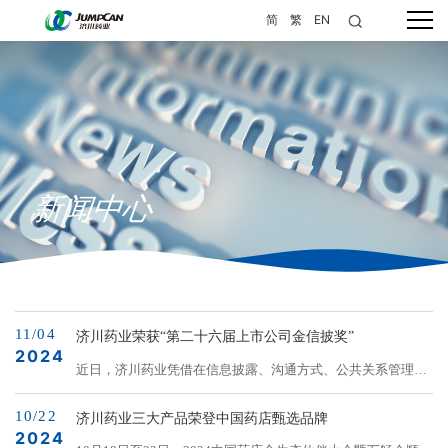
简
繁
EN
新闻中心
11/04
济川药业荣获“第二十六届上市公司金信披奖”
2024
近日，济川药业凭借在信息披露、沟通方式、公共关系管理、
投资者关系管理等方面的优异表现，荣获“金信披奖”。该奖项
10/22
在中国证券报主办的2024上市公司高质量发展论坛暨第26届上
济川药业三大产品荣登中国药店甄选品牌
2024
市公司金牛奖颁奖典上揭晓，现场共揭晓“金牛最具投资价值