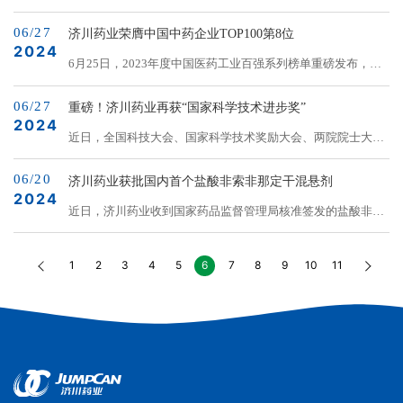
价值榜”，这充分彰显了其市场口碑及品牌价值持续攀升。闪
思会隆重举办。会上重磅发布“2024中国医药·品牌榜”评选结
速科技...
耀西普会西普会是中国健康产业规模最大、影响力最强的前
06/27
果，济川药业蒲地蓝消炎口服液、小儿豉翘清热颗粒（同贝）
济川药业荣膺中国中药企业TOP100第8位
瞻...
2024
凭借卓越的品牌口碑荣登榜单。米思会作为一年一度医药健康
6月25日，2023年度中国医药工业百强系列榜单重磅发布，济
产业知名盛会，汇聚了政府/协会领导、临床和行业专家、全国
川药业集团凭借在中医药传承创新发展中取得的显著成绩，荣
百强连锁以及省域20强龙头连锁、医药工业百强系列、院内外
06/27
登“中国中药企业TOP100”第8位，进一步彰显了企业在医药行
重磅！济川药业再获“国家科学技术进步奖”
终端、知名创新药企及技术平台及行业内外主流媒体等多元
2024
业的领先地位。中国医药工业百强系列榜单评选自2007年以来
近日，全国科技大会、国家科学技术奖励大会、两院院士大会
主...
已经连续举办十七届，成为国内最受关注、最具权威的医药排
在北京隆重召开。大会对2023年度国家科学技术进步奖获得者
行榜之一。评选主要围绕企业的营业收入、社会责任、创新研
06/20
进行了表彰，济川药业集团及项目共同完成人济川控股董事长
济川药业获批国内首个盐酸非索非那定干混悬剂
发驱动力、临床医生和患者的认可度等方面全面客观评价，上
2024
曹龙祥分别荣获国家科学技术进步二等奖，这是公司及控股董
近日，济川药业收到国家药品监督管理局核准签发的盐酸非索
榜企业皆为软硬实力兼具的行业优秀制药企业。&nb...
事长近五年来第二次获国家科学技术进步奖。此次获奖项目
非那定干混悬剂30mg和15mg两种规格的《药品注册证书》
为“经典方剂类方研究模式与中药配伍禁忌规律性发现的关键
（证书编号：2024S01128和2024S01129），是国内首个获批
1
2
3
4
5
6
7
8
9
10
11
技术及应用”（以下简称项目），是中医药领域仅有的5个获奖
非索非那定干混悬剂型的药企，为患者提供更好的用药选择。
项目之一，该项目由南京中医药大...
该产品适用于缓解6个月以上儿童和成人的季节性过敏性鼻
炎、慢性特发性荨麻疹的相关症状，已视同通过仿制药质量和
疗效一致性评价。盐酸非索非那定，是一种第二代H1受体拮抗
剂，具有良好的抗组胺作用。此次济川...