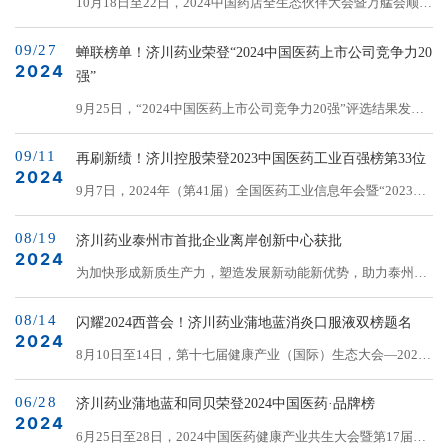
10月18日至22日，2024中国药店全生态伙伴大会暨万艋会顺利
奖”“金信披奖”等九大奖项。本次“金信披奖”重点围绕上市公司
举行，大会隆重颁发“2023－2024年度中国药店甄选品牌”系列
的信息披露质量和效率进行评选。通过结合上市公司的财务质
09/27
榜单，济川药业集团蒲地蓝消炎口服液、小儿豉翘清热颗粒和
蝉联榜单！济川药业荣登“2024中国医药上市公司竞争力20
量...
2024
健胃消食口服液分别在“感冒药类”“儿童用药类”“胃药类”荣登
强”
品牌榜。品牌榜奖杯↑本次万艋会主题为“未来药房诞生记&rd...
9月25日，“2024中国医药上市公司竞争力20强”评选结果发
布，本次评选由中国医药企业管理协会主办，从2009年开始已
09/11
连续举办16届，极具行业影响力。A股上市公司济川药业蝉联
再刷新绩！济川控股荣登2023中国医药工业百强榜第33位
2024
榜单，彰显出其在医药市场上良好的可持续发展竞争力，潜力
9月7日，2024年（第41届）全国医药工业信息年会暨“2023年
与价值并存。一直以来，济川药业秉持“企业要有一定的发展
度中国医药工业百强榜单发布会”在成都召开，大会期间发布
速度，员工要有一定的收入增长，对政府要有一定的税收贡
08/19
了“2023年度中国医药工业百强榜”，江苏济川控股集团荣登榜
济川药业泰州市首批企业离岸创新中心获批
献，对社会、股东要有一定的责任奉献”的“四个一”价值创造...
2024
单第33位，较去年上升2位。全国医药工业信息年会是把脉中
为加快形成新质生产力，塑造发展新动能新优势，助力泰州市
国医药产业发展趋势的风向标，由中国医药工业信息中心主
经济社会高质量发展，泰州市科技局于近日公布，认定济川药
办。大会发布的中国医药工业百强企业榜单，是中国最具权威
08/14
业集团申报的济川（上海）医学科技有限公司为泰州市首批企
闪耀2024西普会！济川药业蒲地蓝消炎口服液双榜题名
性和代表性的医药行业评选活动之一，在当下国内外...
2024
业离岸创新中心。济川（上海）医学将在建设运营、项目申
8月10日至14日，第十七届健康产业（国际）生态大会—2024
报、研发补贴、金融扶持等方面享受泰州政府补贴，在离岸创
西普会在海南博鳌盛大开幕，大会重磅颁发了一系列行业瞩目
新中心入职的研发人才将视同泰州本地员工，同等享受泰州市
06/28
奖项，济川药业独家剂型品种蒲地蓝消炎口服液表现卓越，成
济川药业蒲地蓝和同贝荣登2024中国医药·品牌榜
各项人才政策。企业离岸创新中心是企业进行技术研发的重要
2024
功双榜题名，荣膺“2024健康产业品牌榜”“2024健康产业品牌
6月25日至28日，2024中国医药健康产业共生大会暨第17届米
基地，旨在推动本土企业与先进地区科技资源的深度融合，加