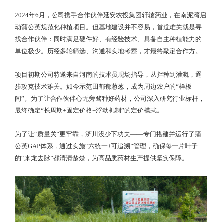
2024年6月，公司携手合作伙伴延安农投集团轩辕药业，在南泥湾启
动蒲公英规范化种植项目。但基地建设并不容易，首道难关就是寻
找合作伙伴：同时满足硬件好、有经验技术、具备自主种植能力的
单位极少。历经多轮筛选、沟通和实地考察，才最终敲定合作方。
项目初期公司特邀来自河南的技术员现场指导，从拌种到灌溉，逐
步攻克技术难关。如今示范田郁郁葱葱，成为周边农户的“样板
间”。为了让合作伙伴心无旁骛种好药材，公司深入研究行业标杆，
最终确定“长周期+固定价格+浮动机制”的定价模式。
为了让“质量关”更牢靠，济川没少下功夫——专门搭建并运行了蒲
公英GAP体系，通过实施“六统一+可追溯”管理，确保每一片叶子
的“来龙去脉”都清清楚楚，为高品质药材生产提供坚实保障。