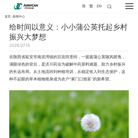
简
繁
EN
首页
新闻中心
给时间以意义：小小蒲公英托起乡村
振兴大梦想
2026.07.15
在陕西省延安市南泥湾镇的百亩田垄间，一簇簇蒲公英随风摇曳，
满眼绿色的背后，是济川药业为破解中药原料难题、助力乡村振兴
的长远布局。从土地流转到种植培训，从稳定收入到生态保护，这
种不起眼的草本植物摇身成为农户“家门口致富”的新希望。