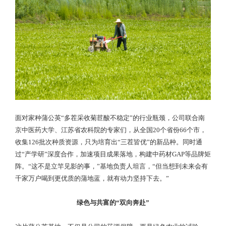
面对家种蒲公英“多茬采收菊苣酸不稳定”的行业瓶颈，公司联合南
京中医药大学、江苏省农科院的专家们，从全国20个省份66个市，
收集126批次种质资源，只为培育出“三茬皆优”的新品种。同时通
过“产学研”深度合作，加速项目成果落地，构建中药材GAP等品牌矩
阵。“这不是立竿见影的事，”基地负责人坦言，“但当想到未来会有
千家万户喝到更优质的蒲地蓝，就有动力坚持下去。”
绿色与共富的“双向奔赴”