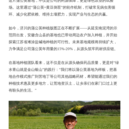
这片蒲公英基地，不仅是公司的药源保障，更是绿色农业的试验
场。这里通过“蒲公英+黄豆倒茬”的轮作机制，打破常见病虫害循
环、减少化肥依赖、维持土壤肥力，实现产业与生态的共赢。
如今，济川的蒲公英种植版图正在不断扩展——从延安南泥湾的示
范田出发，安徽含山县的基地也已带动周边农户加入种植，并开始
探索江苏省滩涂盐碱地种植的可行性。未来基地规模将持续扩大，
力争满足公司蒲公英年用量的15%-20%，从源头筑牢药材供应链。
在基地种植团队看来，这不仅是在从源头确保药品质量，更是对“绿
水青山就是金山银山”的践行：“我们将以蒲公英基地为样板，把基
地合作模式推广到苦地丁等公司其他战略药材，希望能通过我们的
种植技术惠及更多地方，让荒地变沃土，让乡亲们在家门口过上更
有盼头的生活。”