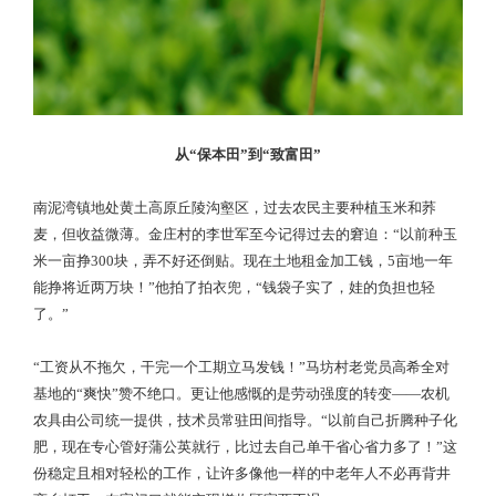
从“保本田”到“致富田”
南泥湾镇地处黄土高原丘陵沟壑区，过去农民主要种植玉米和荞
麦，但收益微薄。金庄村的李世军至今记得过去的窘迫：“以前种玉
米一亩挣300块，弄不好还倒贴。现在土地租金加工钱，5亩地一年
能挣将近两万块！”他拍了拍衣兜，“钱袋子实了，娃的负担也轻
了。”
“工资从不拖欠，干完一个工期立马发钱！”马坊村老党员高希全对
基地的“爽快”赞不绝口。更让他感慨的是劳动强度的转变——农机
农具由公司统一提供，技术员常驻田间指导。“以前自己折腾种子化
肥，现在专心管好蒲公英就行，比过去自己单干省心省力多了！”这
份稳定且相对轻松的工作，让许多像他一样的中老年人不必再背井